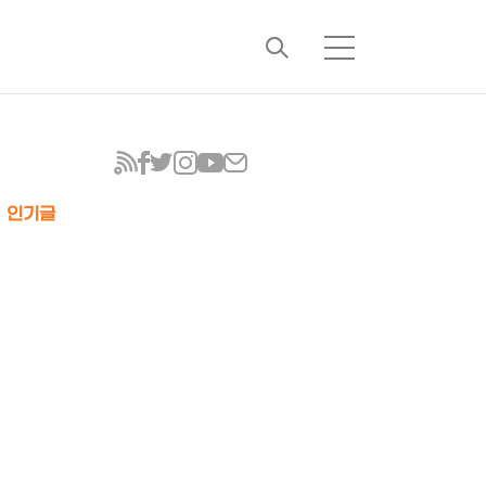
검
메
색
뉴
인기글