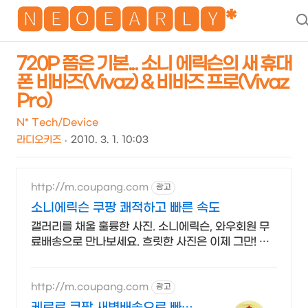
NEO
🅽🅴🅾🅴🅰🆁🅻🆈*
720P 쯤은 기본... 소니 에릭슨의 새 휴대
폰 비바즈(Vivaz) & 비바즈 프로(Vivaz
Pro)
N* Tech/Device
라디오키즈
2010. 3. 1. 10:03
http://m.coupang.com
광고
소니에릭슨 쿠팡 쾌적하고 빠른 속도
갤러리를 채울 훌륭한 사진. 소니에릭슨, 와우회원 무
료배송으로 만나보세요. 흐릿한 사진은 이제 그만! 놀
라운 카메라 성능으로 일상을 작품처럼 담아보세요.
http://m.coupang.com
광고
케로로 쿠팡 새벽배송으로 빠르