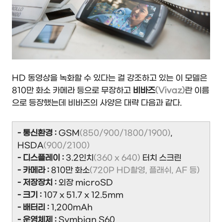
HD 동영상을 녹화할 수 있다는 걸 강조하고 있는 이 모델은
810만 화소 카메라 등으로 무장하고
비바즈
(Vivaz)
란 이름
으로 등장했는데 비바즈의 사양은 대략 다음과 같다.
- 통신환경 :
GSM
(850/900/1800/1900)
,
HSDA
(900/2100)
- 디스플레이 :
3.2인치
(360 x 640)
터치 스크린
- 카메라 :
810만 화소
(720P HD촬영, 플래쉬, AF 등)
- 저장장치 :
외장 microSD
- 크기 :
107 x 51.7 x 12.5mm
- 배터리 :
1,200mAh
- 운영체제 :
Symbian S60