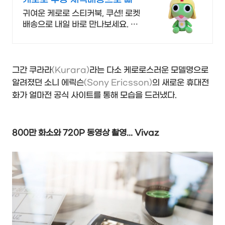
게
귀여운 케로로 스티커북, 쿠션! 로켓
배송으로 내일 바로 만나보세요. 친
구와 함께 즐기는 스티커, 귀여운
40cm 쿠션. 케로로 인기 아이템!
그간 쿠라라
(Kurara)
라는 다소 케로로스러운 모델명으로
알려졌던 소니 에릭슨
(Sony Ericsson)
의 새로운 휴대전
화가 얼마전 공식 사이트를 통해 모습을 드러냈다.
800만 화소와 720P
동영상 촬영... Vivaz