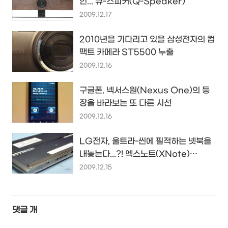
인... 큐-스피커(Q-Speaker)
2009.12.17
2010년을 기다리고 있을 삼성전자의 컴
팩트 카메라 ST5500 누출
2009.12.16
구글폰, 넥서스원(Nexus One)의 등
장을 바라보는 또 다른 시선
2009.12.16
LG전자, 울트라-씬에 필적하는 넷북을
내놓는다...?! 엑스노트(XNote)
LGX30
2009.12.15
댓글
개