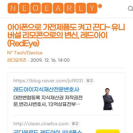
NEO
🅽🅴🅾🅴🅰🆁🅻🆈*
아이폰으로 가전제품도 켜고 끈다~ 유니
버설 리모콘으로의 변신, 레드아이
(RedEye)
N* Tech/Device
라디오키즈
2009. 12. 16. 14:00
https://blog.naver.com/jcl9031
광고
레드아이지식재산전문변호사
대한변협등록 지식재산권 저작권전
문,변리사변호사, 13억상표전부승
소,저작10억승소
http://clean.cinefox.com
광고
굿다운로드 레드아이 씨네폭스