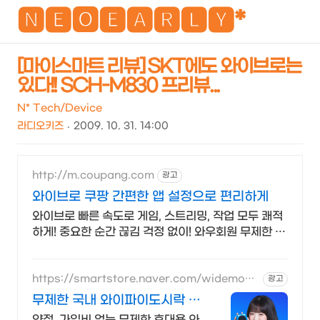
NEO
🅽🅴🅾🅴🅰🆁🅻🆈*
[마이스마트 리뷰] SKT에도 와이브로는
있다!! SCH-M830 프리뷰...
검
메
색
뉴
N* Tech/Device
라디오키즈
2009. 10. 31. 14:00
http://m.coupang.com
광고
와이브로 쿠팡 간편한 앱 설정으로 편리하게
와이브로 빠른 속도로 게임, 스트리밍, 작업 모두 쾌적
하게! 중요한 순간 끊김 걱정 없이! 와우회원 무제한 무
료배송으로 만나세요.
https://smartstore.naver.com/widemobil
광고
e
무제한 국내 와이파이도시락 약
정/가입비없이 무료반납까지
약정, 가입비 없는 무제한 휴대용 와