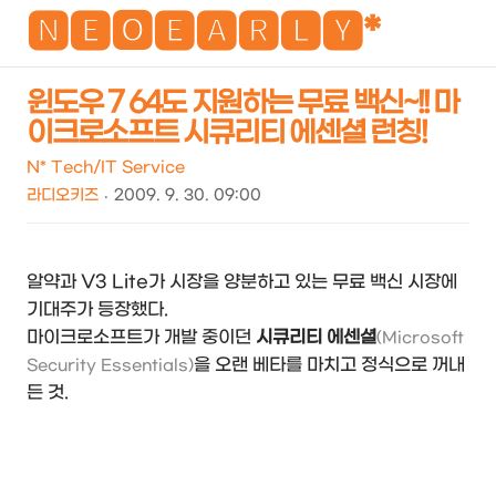
NEO
🅽🅴🅾🅴🅰🆁🅻🆈*
윈도우 7 64도 지원하는 무료 백신~!! 마
이크로소프트 시큐리티 에센셜 런칭!
검
메
색
뉴
N* Tech/IT Service
라디오키즈
2009. 9. 30. 09:00
알약과 V3 Lite가 시장을 양분하고 있는 무료 백신 시장에
기대주가 등장했다.
마이크로소프트가 개발 중이던
시큐리티 에센셜
(Microsoft
을 오랜 베타를 마치고 정식으로 꺼내
Security Essentials)
든 것.