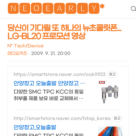
NEO
🅽🅴🅾🅴🅰🆁🅻🆈*
당신이 기다릴 또 하나의 뉴초콜릿폰...
LG-BL20 프로모션 영상
N* Tech/Device
라디오키즈
2009. 9. 21. 20:00
https://smartstore.naver.com/ook0922
광고
안양창고 오늘출발 안양창고 오
늘출발
다양한 SMC TPC KCC의 동일
취부홀 제품 보유 바로 교체해서 사
용하세요 100% 동일사이즈 대체품
, 지금 바로 교체사용 ,안양 창고 오
늘 출발
http://smartstore.naver.com/hitop_korea
광고
안양창고,오늘출발
다양한 SMC TPC KCC의 동일