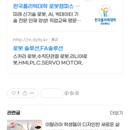
한국폴리텍대학 로봇캠퍼스 전
국 유일의 로봇특성화 대학
미래 신기술 로봇, AI, 빅데이터 기
술 전문 인재 양성! 직업교육 명문대
학
http://m.dyfa.kr
광고
로봇 솔루션,FA솔루션
스카라 로봇,수직단관절 로봇,리니어로
봇,HMI,PLC,SERVO MOTOR,
7
관련글
더보기
이탈리아 학생들이 디자인한 새로운 삶