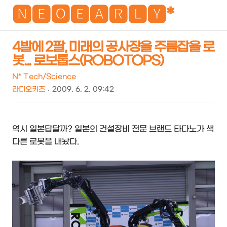
NEO
🅽🅴🅾🅴🅰🆁🅻🆈*
4발에 2팔, 미래의 공사장을 주름잡을 로
봇... 로보톱스(ROBOTOPS)
검
메
색
뉴
N* Tech/Science
라디오키즈
2009. 6. 2. 09:42
역시 일본답달까? 일본의 건설장비 전문 브랜드 타다노가 색
다른 로봇을 내놨다.