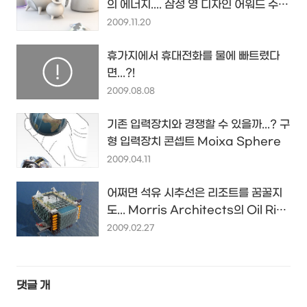
의 에너지.... 삼성 영 디자인 어워드 수상
작들
2009.11.20
휴가지에서 휴대전화를 물에 빠트렸다
면...?!
2009.08.08
기존 입력장치와 경쟁할 수 있을까...? 구
형 입력장치 콘셉트 Moixa Sphere
2009.04.11
어쩌면 석유 시추선은 리조트를 꿈꿀지
도... Morris Architects의 Oil Rig
Resort
2009.02.27
댓글
개