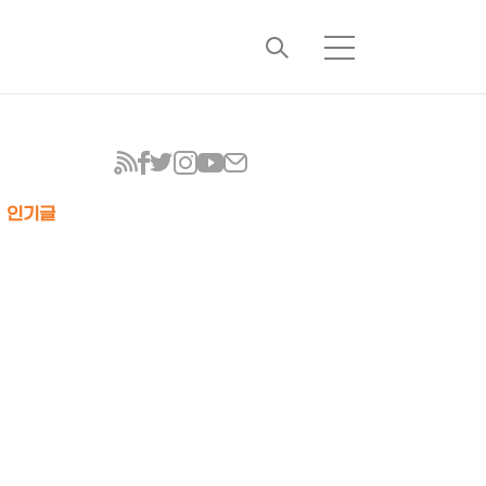
검
메
색
뉴
인기글