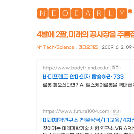
🅽🅴🅾🅴🅰🆁🅻🆈*
4발에 2팔, 미래의 공사장을 주름잡
N* Tech/Science
라디오키즈
2009. 6. 2. 09
http://www.bodyfriend.co.kr
광고
바디프랜드 안마의자 탑승하라 733
로봇 찾으신다면? AI 헬스케어로봇을 역대급
https://www.future1004.com
광고
미래체험연구소 친절상담/1:1교육/4차
찾아가는 미래과학기술 체험 연구소.VR.AR.M