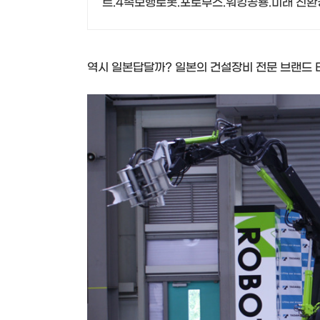
트.4족보행로봇.포토부스.워킹공룡.미래 친환
역시 일본답달까? 일본의 건설장비 전문 브랜드 