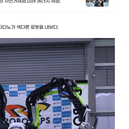
경 자전거체험.미래 에너지 체험.
타다노가 색다른 로봇을 내놨다.