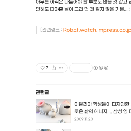
아무튼 아직은 다듬어야 할 부분도 많을 것 같고 
면허도 따야할 날이 그리 먼 것 같지 않은 기분...;;
[관련링크 :
Robot.watch.impress.co.j
7
관련글
이탈리아 학생들이 디자인한
로운 삶의 에너지.... 삼성 영
인 어워드 수상작들
2009.11.20