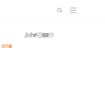
검
메
색
뉴
인기글