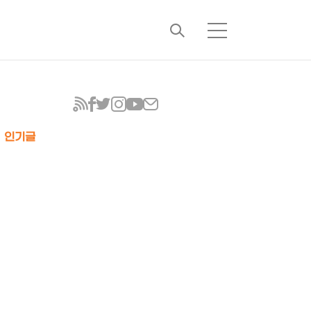
검
메
색
뉴
인기글