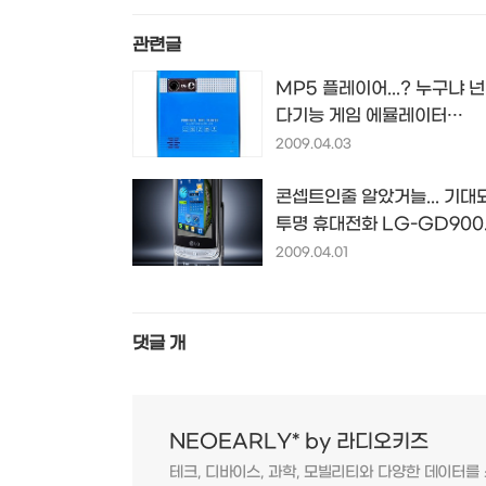
관련글
MP5 플레이어...? 누구냐 넌.
다기능 게임 에뮬레이터
GAME-800
2009.04.03
콘셉트인줄 알았거늘... 기대
투명 휴대전화 LG-GD900..
2009.04.01
댓글
개
NEOEARLY* by 라디오키즈
테크, 디바이스, 과학, 모빌리티와 다양한 데이터