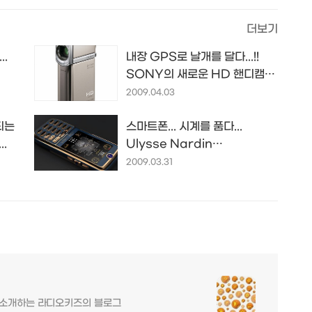
더보기
..
내장 GPS로 날개를 달다...!!
SONY의 새로운 HD 핸디캠
HDR-TG5V
2009.04.03
되는
스마트폰... 시계를 품다...
.
Ulysse Nardin
'Chairman' hybrid smart
2009.03.31
phone
를 소개하는 라디오키즈의 블로그