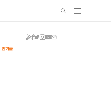
검
메
색
뉴
인기글