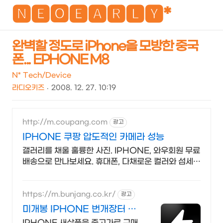
NEO
🅽🅴🅾🅴🅰🆁🅻🆈*
완벽할 정도로 iPhone을 모방한 중국
폰... EPHONE M8
검
메
색
뉴
N* Tech/Device
라디오키즈
2008. 12. 27. 10:19
http://m.coupang.com
광고
IPHONE 쿠팡 압도적인 카메라 성능
갤러리를 채울 훌륭한 사진. IPHONE, 와우회원 무료
배송으로 만나보세요. 휴대폰, 다채로운 컬러와 섬세한
디자인으로 당신의 개성을 표현하세요.
https://m.bunjang.co.kr/
광고
미개봉 IPHONE 번개장터 국
내 최대 브랜드 중고거래
IPHONE 새상품을 중고가로 구매