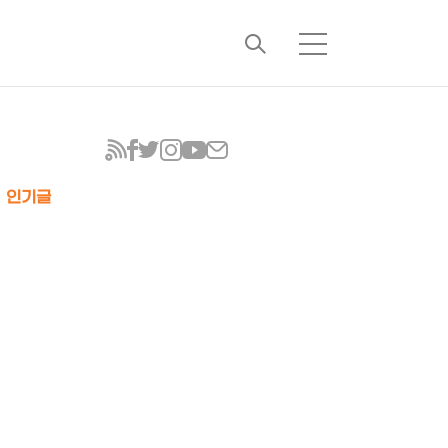
검
메
색
뉴
인기글