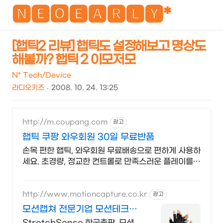
NEO
🅽🅴🅾🅴🅰🆁🅻🆈*
[햅틱2 리뷰] 햅틱도 설정해보고 명상도
해볼까? 햅틱 2 이모저모
검
메
색
뉴
N* Tech/Device
라디오키즈
2008. 10. 24. 13:25
http://m.coupang.com
광고
햅틱 쿠팡 와우회원 30일 무료반품
손목 편한 햅틱, 와우회원 무료배송으로 편하게 사용하
세요. 초경량, 정교한 컨트롤로 만족스러운 플레이를
경험하세요.
http://www.motioncapture.co.kr
광고
모션캡쳐 전문기업 모션테크놀
로지
StretchSense 한국총판, 모션