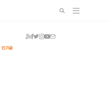
검
메
색
뉴
인기글