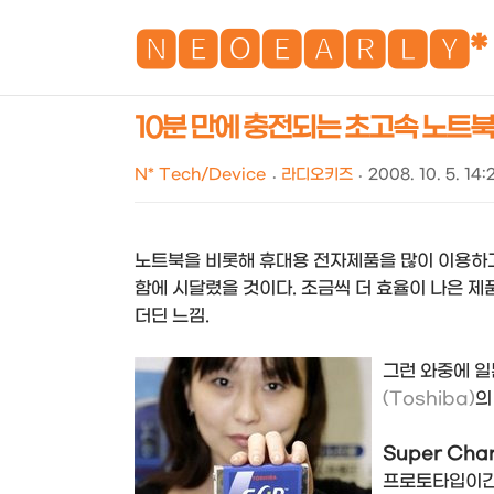
🅽🅴🅾🅴🅰🆁🅻🆈*
10분 만에 충전되는 초고속 노트북 배터
N* Tech/Device
라디오키즈
2008. 10. 5. 14:
노트북을 비롯해 휴대용 전자제품을 많이 이용하
함에 시달렸을 것이다. 조금씩 더 효율이 나은 제
더딘 느낌.
그런 와중에 일
(Toshiba)
의
Super Char
프로토타입이긴 