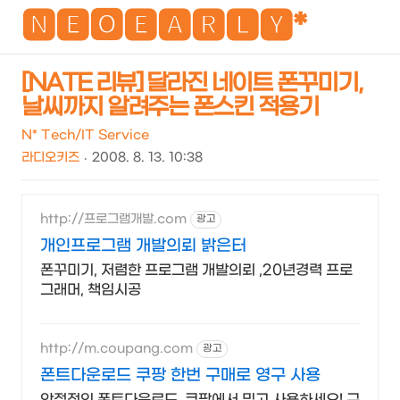
NEO
🅽🅴🅾🅴🅰🆁🅻🆈*
[NATE 리뷰] 달라진 네이트 폰꾸미기,
날씨까지 알려주는 폰스킨 적용기
검
메
색
뉴
N* Tech/IT Service
라디오키즈
2008. 8. 13. 10:38
http://프로그램개발.com
광고
개인프로그램 개발의뢰 밝은터
폰꾸미기, 저렴한 프로그램 개발의뢰 ,20년경력 프로
그래머, 책임시공
http://m.coupang.com
광고
폰트다운로드 쿠팡 한번 구매로 영구 사용
안정적인 폰트다운로드, 쿠팡에서 믿고 사용하세요! 구