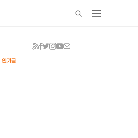
검
메
색
뉴
인기글