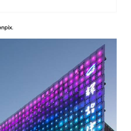
npix
.