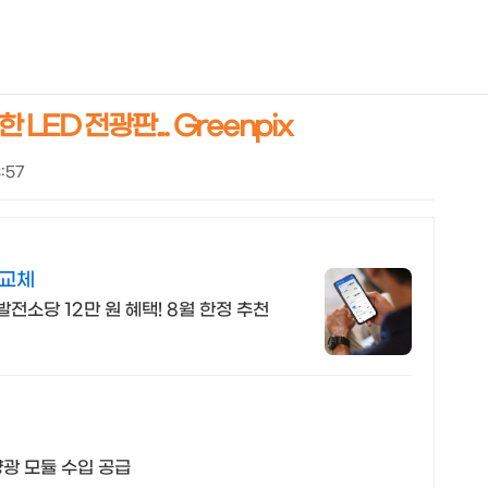
NEOEARLY*
ED 전광판... Greenpix
3:57
터교체
발전소당 12만 원 혜택! 8월 한정 추천
태양광 모듈 수입 공급