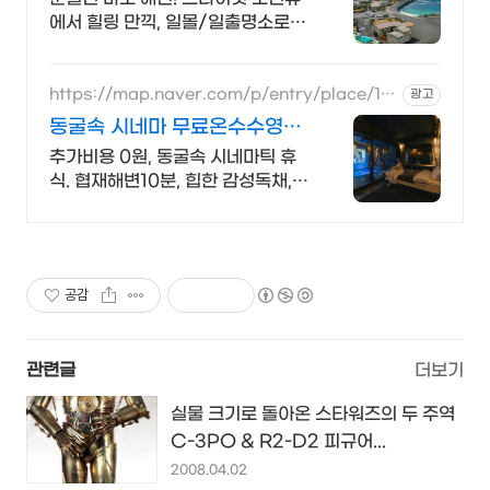
에서 힐링 만끽, 일몰/일출명소로
인생샷 필수. 제주 감성 예쁘다고 소
문난 힐링스테이, 바배큐불멍, 스파
족욕, 제주바다보러오세요
https://map.naver.com/p/entry/place/14
광고
35332731
동굴속 시네마 무료온수수영장
독특하고 아늑한 제주 아지트
추가비용 0원, 동굴속 시네마틱 휴
식. 협재해변10분, 힙한 감성독채,
무료바베큐 감성독채,동굴의 아늑함
풀사이드 시네마의 낭만. 잊지못할
태교여행&커플여행의 완성
공감
관련글
더보기
실물 크기로 돌아온 스타워즈의 두 주역
C-3PO & R2-D2 피규어...
2008.04.02