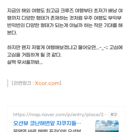
지금의 해외 여행도 최고급 크루즈 여행부터 초저가 배낭 여
행까지 다양한 형태가 존재하는 것처럼 우주 여행도 부익부
빈익빈의 다양한 형태가 되는게 아닐까 하는 작은 기대를 해
본다.
하지만 왠지 저렇게 여행해보겠냐고 물어오면...-_-;; 고심에
고심을 거듭하게 될 것 같다.
살짝 무서울까봐...
[관련링크 :
Xcor.com
]
https://map.naver.com/p/entry/place/20
광고
84915971
오션뷰 코난해변앞 자쿠지돌집
2인~10인 대가족/단체예약
문열면 바로 해변! 프라이빗 오션뷰