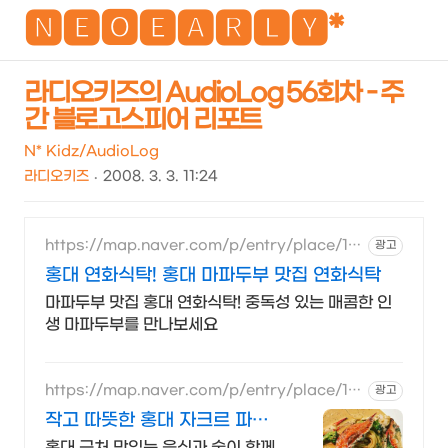
NEO
🅽🅴🅾🅴🅰🆁🅻🆈*
라디오키즈의 AudioLog 56회차 - 주
간 블로고스피어 리포트
검
메
색
뉴
N* Kidz/AudioLog
라디오키즈
2008. 3. 3. 11:24
https://map.naver.com/p/entry/place/17
광고
92411728
홍대 연화식탁! 홍대 마파두부 맛집 연화식탁
마파두부 맛집 홍대 연화식탁! 중독성 있는 매콤한 인
생 마파두부를 만나보세요
https://map.naver.com/p/entry/place/14
광고
27832345
작고 따뜻한 홍대 자크르 파스
타에 소주 한잔
홍대 근처 맛있는 음식과 술이 함께