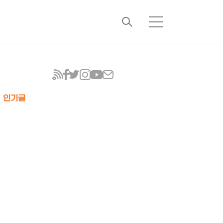
검
메
색
뉴
인기글