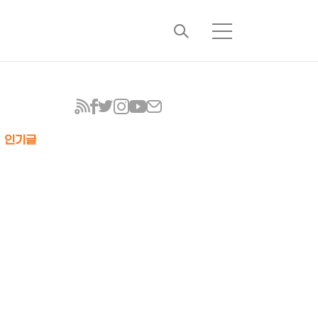
검
메
색
뉴
인기글