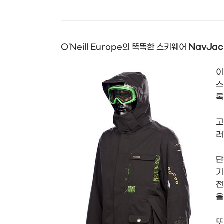
O'Neill Europe의 똑똑한 스키웨어
NavJac
이
스
록
고
러
단
기
전
을
또