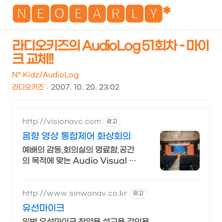
NEO
🅽🅴🅾🅴🅰🆁🅻🆈*
라디오키즈의 AudioLog 51회차 - 마이
크 교체!!
검
메
색
뉴
N* Kidz/AudioLog
라디오키즈
2007. 10. 20. 23:02
http://visionavc.com
광고
음향 영상 통합제어 화상회의
예배의 감동,회의실의 명료함,공간
의 목적에 맞는 Audio Visual 설
계.구축
http://www.sinwonav.co.kr
광고
유선마이크
일반 유선마이크 찬양용 설교용 강의용