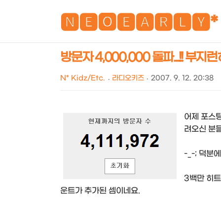
🅽🅴🅾🅴🅰🆁🅻🆈*
방문자 4,000,000 돌파...!! 
N* Kidz/Etc.
라디오키즈
2007. 9. 12. 20:38
어제 포스팅
려오신 분들
-_-; 덕분
3백만 히트
운트가 추가된 셈이네요.