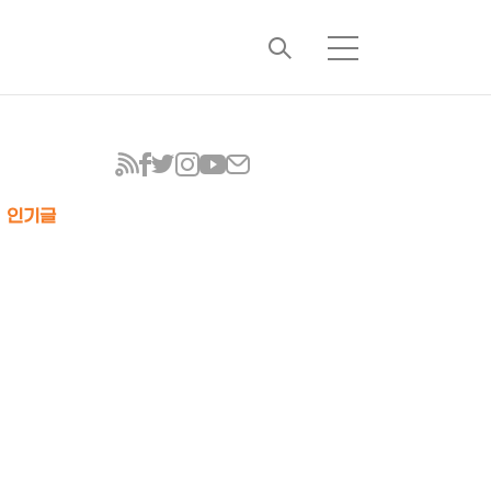
검
메
색
뉴
인기글