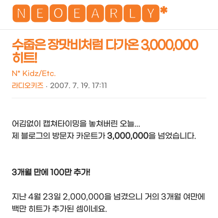
NEO
🅽🅴🅾🅴🅰🆁🅻🆈*
수줍은 장맛비처럼 다가온 3,000,000
히트!
검
메
색
뉴
N* Kidz/Etc.
라디오키즈
2007. 7. 19. 17:11
어김없이 캡쳐타이밍을 놓쳐버린 오늘...
제 블로그의 방문자 카운트가
3,000,000
을 넘었습니다.
3개월 만에 100만 추가!
지난 4월 23일 2,000,000을 넘겼으니 거의 3개월 여만에
백만 히트가 추가된 셈이네요.