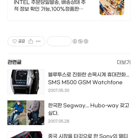
원이상 무료배송,당일발송
INTEL 주문당일발송, 배송상태 추
적 정보 확인 가능,100%정품판매,
초특가!
공감
관련글
더보기
블루투스로 진화한 손목시계 휴대전화...
SMS M500 GSM Watchfone
2007.05.30
한국판 Segway... Hubo-way 갖고
싶다.
2007.05.28
중국 시장을 타깃으로 한 Sony의 멀티