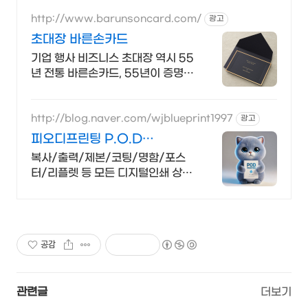
http://www.barunsoncard.com/
광고
초대장 바른손카드
기업 행사 비즈니스 초대장 역시 55
년 전통 바른손카드, 55년이 증명하
는 퀄리티
http://blog.naver.com/wjblueprint1997
광고
피오디프린팅 P.O.D
Printing
복사/출력/제본/코팅/명함/포스
터/리플렛 등 모든 디지털인쇄 상업
인쇄 전문기업! 고객만족을 최우선
의 가치로 생각하는 피오디프린팅
입니다.
공감
관련글
더보기