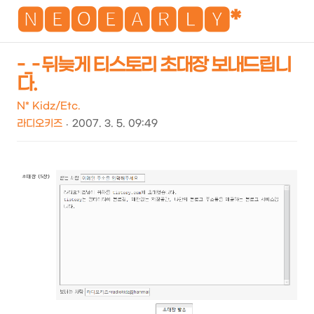
NEO
🅽🅴🅾🅴🅰🆁🅻🆈*
-_- 뒤늦게 티스토리 초대장 보내드립니
다.
검
메
색
뉴
N* Kidz/Etc.
라디오키즈
2007. 3. 5. 09:49