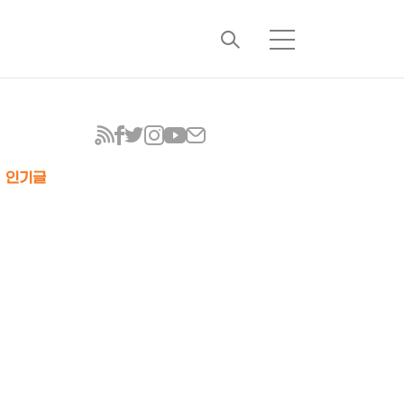
검
메
색
뉴
인기글