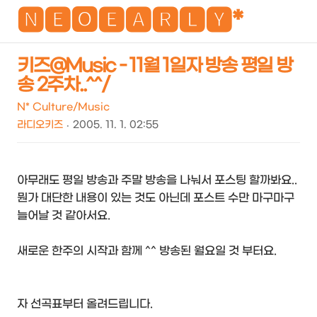
NEO
🅽🅴🅾🅴🅰🆁🅻🆈*
키즈@Music - 11월 1일자 방송 평일 방
송 2주차..^^/
검
메
색
뉴
N* Culture/Music
라디오키즈
2005. 11. 1. 02:55
아무래도 평일 방송과 주말 방송을 나눠서 포스팅 할까봐요..
뭔가 대단한 내용이 있는 것도 아닌데 포스트 수만 마구마구
늘어날 것 같아서요.
새로운 한주의 시작과 함께 ^^ 방송된 월요일 것 부터요.
자 선곡표부터 올려드립니다.