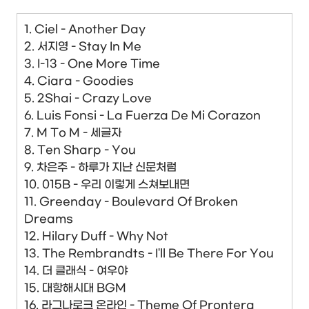
1. Ciel - Another Day
2. 서지영 - Stay In Me
3. I-13 - One More Time
4. Ciara - Goodies
5. 2Shai - Crazy Love
6. Luis Fonsi - La Fuerza De Mi Corazon
7. M To M - 세글자
8. Ten Sharp - You
9. 차은주 - 하루가 지난 신문처럼
10. 015B - 우리 이렇게 스쳐보내면
11. Greenday - Boulevard Of Broken
Dreams
12. Hilary Duff - Why Not
13. The Rembrandts - I'll Be There For You
14. 더 클래식 - 여우야
15. 대항해시대 BGM
16. 라그나로크 온라인 - Theme Of Prontera