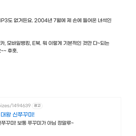
P3도 없거든요. 2004년 7월에 제 손에 들어온 녀석인
카, 모바일뱅킹, E북. 뭐 이렇게 기본적인 것만 다~되는
~ 후훗.
bizes/1494639
광고
 대왕 신쭈꾸미!
쭈꾸미! 보통 쭈꾸미가 아님 정말루~