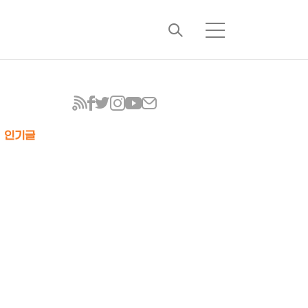
검
메
색
뉴
인기글