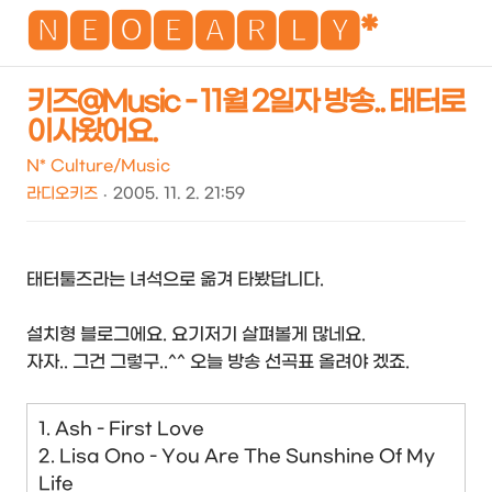
NEO
🅽🅴🅾🅴🅰🆁🅻🆈*
키즈@Music - 11월 2일자 방송.. 태터로
이사왔어요.
검
메
색
뉴
N* Culture/Music
라디오키즈
2005. 11. 2. 21:59
태터툴즈라는 녀석으로 옮겨 타봤답니다.
설치형 블로그에요. 요기저기 살펴볼게 많네요.
자자.. 그건 그렇구..^^ 오늘 방송 선곡표 올려야 겠죠.
1. Ash - First Love
2. Lisa Ono - You Are The Sunshine Of My
Life