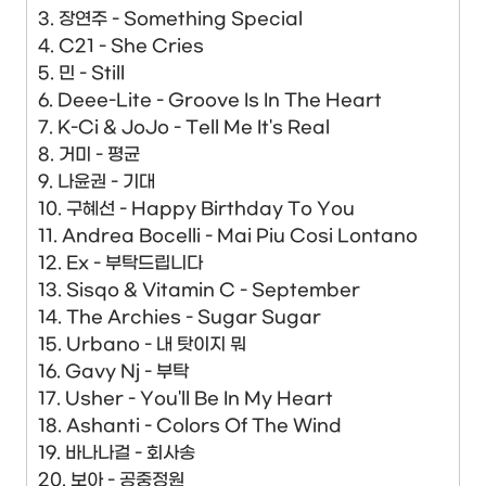
3. 장연주 - Something Special
4. C21 - She Cries
5. 민 - Still
6. Deee-Lite - Groove Is In The Heart
7. K-Ci & JoJo - Tell Me It's Real
8. 거미 - 평균
9. 나윤권 - 기대
10. 구혜선 - Happy Birthday To You
11. Andrea Bocelli - Mai Piu Cosi Lontano
12. Ex - 부탁드립니다
13. Sisqo & Vitamin C - September
14. The Archies - Sugar Sugar
15. Urbano - 내 탓이지 뭐
16. Gavy Nj - 부탁
17. Usher - You'll Be In My Heart
18. Ashanti - Colors Of The Wind
19. 바나나걸 - 회사송
20. 보아 - 공중정원