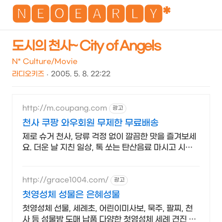
NEO
🅽🅴🅾🅴🅰🆁🅻🆈*
도시의 천사~ City of Angels
검
메
N* Culture/Movie
색
뉴
라디오키즈
2005. 5. 8. 22:22
http://m.coupang.com
광고
천사 쿠팡 와우회원 무제한 무료배송
제로 슈거 천사, 당류 걱정 없이 깔끔한 맛을 즐겨보세
요. 더운 날 지친 일상, 톡 쏘는 탄산음료 마시고 시원
하게 날려버리세요!
http://grace1004.com/
광고
첫영성체 성물은 은혜성물
첫영성체 선물, 세례초, 어린이미사보, 묵주, 팔찌, 천
사 등 성물방 도매 납품 다양한 첫영성체 세례 견진 가