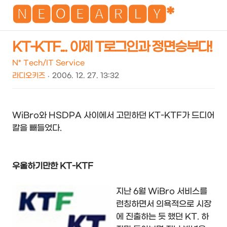
NEO
🅽🅴🅾🅴🅰🆁🅻🆈*
KT-KTF... 이제 T로그인과 정면승부다!
검
메
N* Tech/IT Service
색
뉴
라디오키즈
2006. 12. 27. 13:32
WiBro와 HSDPA 사이에서 고민하던 KT-KTF가 드디어
칼을 빼들었다.
우울하기만한 KT-KTF
지난 6월 WiBro 서비스를
런칭하면서 의욕적으로 시장
에 진출하는 듯 했던 KT. 하