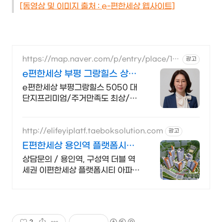
[동영상 및 이미지 출처 : e-편한세상 웹사이트]
https://map.naver.com/p/entry/place/10
광고
29895399
e편한세상 부평 그랑힐스 상담
O32-517-7999
e편한세상 부평그랑힐스 5050 대
단지프리미엄/주거만족도 최상/숲
세권/초품아 /경력있는 공인중개사
전담마크/내집마련 플랜제공/토탈
원스톱서비스/정직한 공인중개
http://elifeyiplatf.taeboksolution.com
광고
E편한세상 용인역 플랫폼시티
방문예약시 특별혜택 제공
상담문의 / 용인역, 구성역 더블 역
세권 이편한세상 플랫폼시티 아파트
/ 견본주택
2