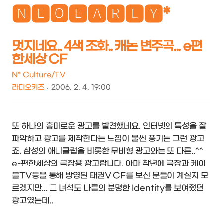
NEO
🅽🅴🅾🅴🅰🆁🅻🆈*
멋지네요.. 4색 조화.. 캐논 변주곡... e편
한세상 CF
N* Culture/TV
라디오키즈
2006. 2. 4. 19:00
또 하나의 흥미로운 광고를 발견했네요. 인터넷의 특성을 잘
파악하고 광고를 제작한다는 느낌이 물씬 풍기는 그런 광고
죠. 삼성의 애니클럽을 비롯한 무비형 광고와는 또 다른..^^
e-편한세상의 극장용 광고랍니다. 아마 작년에 극장과 케이
블TV등을 통해 방영된 태권V CF를 보신 분들이 계실지 모
르겠지만... 그 녀석도 나름의 분명한 Identity를 보여줬던
광고였는데..